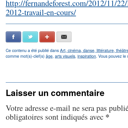
http://fernandeforest.com/2012/11/22
2012-travail-en-cours/
Facebook
Twitter
Google+
E-mail
Ce contenu a été publié dans
Art, cinéma, danse, littérature, théâtr
comme mot(s)-clef(s)
âge
,
arts visuels
,
inspiration
. Vous pouvez le 
←
: art, folklore et nature
Début d’une
Eyes as Big as Plates
personnifiée
Laisser un commentaire
Votre adresse e-mail ne sera pas publi
*
obligatoires sont indiqués avec