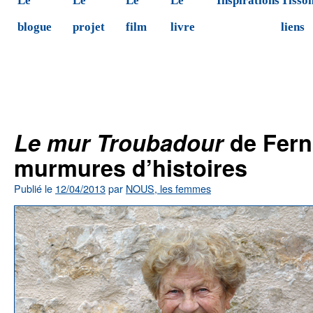
Le
Le
Le
Le
Inspirations
Tisson
blogue
projet
film
livre
liens
←
: art, folklore et nature
Début d’une
Eyes as Big as Plates
personnifiée
Le mur Troubadour
de Fern
murmures d’histoires
Publié le
12/04/2013
par
NOUS, les femmes