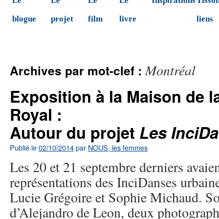
Le
Le
Le
Le
Inspirations
Tisson
blogue
projet
film
livre
liens
Montréal
Archives par mot-clef :
Exposition à la Maison de l
Royal :
Autour du projet
Les InciD
Publié le
02/10/2014
par
NOUS, les femmes
Les 20 et 21 septembre derniers avaien
représentations des InciDanses urbaine
Lucie Grégoire et Sophie Michaud. Sou
d’Alejandro de Leon, deux photograph