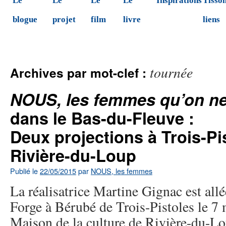
Le
Le
Le
Le
Inspirations
Tisson
blogue
projet
film
livre
liens
tournée
Archives par mot-clef :
NOUS, les femmes qu’on ne 
dans le Bas-du-Fleuve :
Deux projections à Trois-Pis
Rivière-du-Loup
Publié le
22/05/2015
par
NOUS, les femmes
La réalisatrice Martine Gignac est allé
Forge à Bérubé de Trois-Pistoles le 7 m
Maison de la culture de Rivière-du-Lo