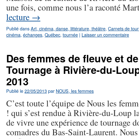
une fois, comme nous l’a raconté Ma
lecture
→
Publié dans
Art, cinéma, danse, littérature, théâtre
,
Carnets de tou
cinéma
,
échanges
,
Québec
,
tournée
|
Laisser un commentaire
Des femmes de fleuve et de
Tournage à Rivière-du-Loup
2013
Publié le
22/05/2013
par
NOUS, les femmes
C’est toute l’équipe de Nous les femme
! qui s’est rendue à Rivière-du-Loup l
de vivre une expérience de tournage d
comadres du Bas-Saint-Laurent. Nous 