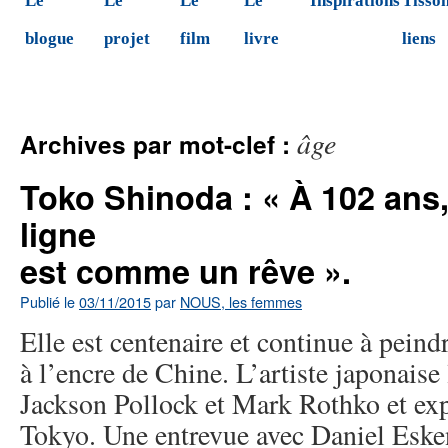
Le
Le
Le
Le
Inspirations
Tisson
blogue
projet
film
livre
liens
âge
Archives par mot-clef :
Toko Shinoda : « À 102 ans
ligne
est comme un rêve ».
Publié le
03/11/2015
par
NOUS, les femmes
Elle est centenaire et continue à peind
à l’encre de Chine. L’artiste japonaise 
Jackson Pollock et Mark Rothko et ex
Tokyo. Une entrevue avec Daniel Eske