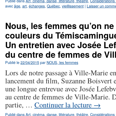
Publié dans
Art, cinéma, danse, littérature, théâtre
,
Considérations 
avec
âge
,
art
,
échanges
,
Québec
,
vieillissement
|
Laisser un comme
Nous, les femmes qu’on ne 
couleurs du Témiscamingue
Un entretien avec Josée Le
du centre de femmes de Vil
Publié le
22/04/2015
par
NOUS, les femmes
Lors de notre passage à Ville-Marie en
lancement du film, Suzanne Boisvert en
une longue entrevue avec Josée Lefebvre
au centre de femmes de Ville-Marie. D
partie, …
Continuer la lecture
→
Publié dans
Art, cinéma, danse, littérature, théâtre
,
Considérations 