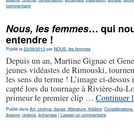
commentaire
Nous, les femmes
… qui nou
entendre !
Publié le
23/09/2013
par
NOUS, les femmes
Depuis un an, Martine Gignac et Gene
jeunes vidéastes de Rimouski, tournen
les sens du terme ! L’image ci-dessus
capté lors du tournage à Rivière-du-L
primeur le premier clip …
Continuer l
Publié dans
Art, cinéma, danse, littérature, théâtre
,
Considérations 
âgisme
,
cinéma
,
échanges
|
Laisser un commentaire
←
Articles plus anciens