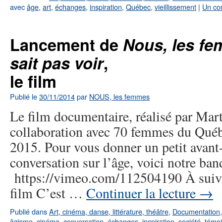
avec
âge
,
art
,
échanges
,
inspiration
,
Québec
,
vieillissement
|
Un co
Lancement de
Nous, les f
sait pas voir
,
le film
Publié le
30/11/2014
par
NOUS, les femmes
Le film documentaire, réalisé par Mar
collaboration avec 70 femmes du Québe
2015. Pour vous donner un petit avant
conversation sur l’âge, voici notre ba
https://vimeo.com/112504190 À suivr
film C’est …
Continuer la lecture
→
Publié dans
Art, cinéma, danse, littérature, théâtre
,
Documentation
âgisme
,
cinéma
,
conversation
,
échanges
,
inspiration
,
société
,
témo