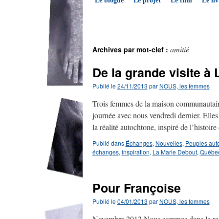
Le blogue
Le projet
Le film
Le liv
amitié
Archives par mot-clef :
De la grande visite à
Publié le
24/11/2013
par
NOUS, les femmes
Trois femmes de la maison communautaire
journée avec nous vendredi dernier. Elles
la réalité autochtone, inspiré de l’histoi
Publié dans
Échanges
,
Nouvelles
,
Peuples aut
échanges
,
inspiration
,
La Marie Debout
,
Québe
Pour Françoise
Publié le
04/01/2013
par
NOUS, les femmes
Novembre 2012 Nous sommes dans le regre