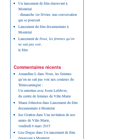
Un lancement de film émouvant à
Montréal
: dimanche 1er février, une conversation
qui se poursuit
Lancement du film documentaire à
Montréal
Lancement de
Nous, les femmes qu’on
ne sait pas voir
,
le film
Commentaires récents
Amandine L
dans
Nous, les femmes
qu’on ne sait pas voir aux couleurs du
Témiscamingue :
Un entretien avec Josée Lefebvre,
du centre de femmes de Ville-Marie
Shaen Johnston
dans
Lancement du film
documentaire à Montréal
lise Gratton
dans
Une invitation de nos
amies de Ville-Marie,
vendredi 6 mars 2015
Lise Dugas
dans
Un lancement de film
émouvant à Montréal