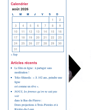
Calendrier
août 2026
L
M
M
J
V
S
D
1
2
3
4
5
6
7
8
9
10
11
12
13
14
15
16
17
18
19
20
21
22
23
24
25
26
27
28
29
30
31
« Sep
Articles récents
Le film en ligne : à partager sans
modération !
Toko Shinoda : « À 102 ans, peindre une
ligne
est comme un rêve ».
NOUS, les femmes qu’on ne sait pas
voir
dans le Bas-du-Fleuve :
Deux projections à Trois-Pistoles et à
Rivière-du-Loup