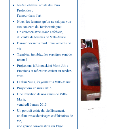
Josée Lefebvre, artiste des Eaux
Profondes :
l’amour dans l’art
Nous, les femmes qu’on ne sait pas voir
aux couleurs du Témiscamingue :
Un entretien avec Josée Lefebvre,
du centre de femmes de Ville-Marie
Danser devant la mort : mouvements de
vie
Tremblez, tremblez, les sorcières sont de
retour !
Projections à Rimouski et Mont-Joli :
Émotions et réflexions étaient au rendez-
vous !
Le film
Nous, les femmes
à Ville-Marie
Projections en mars 2015
Une invitation de nos amies de Ville-
Marie,
vendredi 6 mars 2015
Un portrait éclaté du vieillissement,
un film tressé de visages et d’histoires de
vie,
une grande conversation sur l’âge