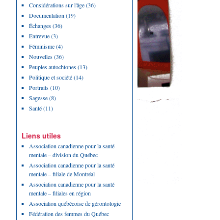
Considérations sur l'âge
(36)
Documentation
(19)
Échanges
(36)
Entrevue
(3)
Féminisme
(4)
Nouvelles
(36)
Peuples autochtones
(13)
Politique et société
(14)
Portraits
(10)
Sagesse
(8)
Santé
(11)
Liens utiles
Association canadienne pour la santé
mentale – division du Québec
Association canadienne pour la santé
mentale – filiale de Montréal
Association canadienne pour la santé
mentale – filiales en région
Association québécoise de gérontologie
Fédération des femmes du Québec