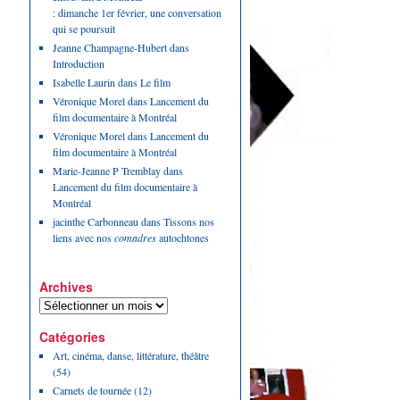
: dimanche 1er février, une conversation
qui se poursuit
Jeanne Champagne-Hubert
dans
Introduction
Isabelle Laurin
dans
Le film
Véronique Morel
dans
Lancement du
film documentaire à Montréal
Véronique Morel
dans
Lancement du
film documentaire à Montréal
Marie-Jeanne P Tremblay
dans
Lancement du film documentaire à
Montréal
jacinthe Carbonneau
dans
Tissons nos
liens avec nos
comadres
autochtones
Archives
Catégories
Art, cinéma, danse, littérature, théâtre
(54)
Carnets de tournée
(12)