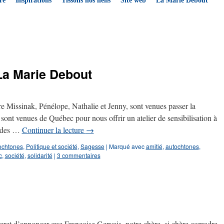
re
Inspirations
Tissons nos liens
Site web
La Marie Debout
 La Marie Debout
 Missinak, Pénélope, Nathalie et Jenny, sont venues passer la
 sont venues de Québec pour nous offrir un atelier de sensibilisation à
re des …
Continuer la lecture
→
ochtones
,
Politique et société
,
Sagesse
|
Marqué avec
amitié
,
autochtones
,
c
,
société
,
solidarité
|
3 commentaires
t d’annoncer que Françoise Gervais, notre chère, si chère comadre,