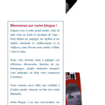
Bienvenue sur notre blogue !
Joignez-vous à notre grand projet, celui de
faire voler en éclats la mystique de l’âge !
Pour défaire les préjugés, les mythes et les
clichés entourant le vieillissement et la
vieillesse, nous devons nous rendre visibles
l’une à l’autre.
Nous vous invitons donc à partager vos
réflexions, découvertes, histoires de vie,
témoignages, projets audacieux auxquels
vous participez ou dont vous connaissez
l’existence.
Nous voulons aussi offrir une visibilité à
d’autres projets citoyens en lien avec notre
démarche.
Notre blogue, c’est une conversation sur