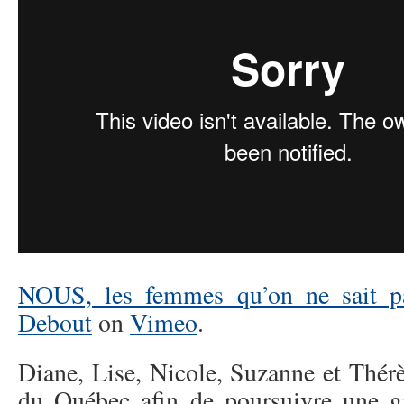
NOUS, les femmes qu’on ne sait p
Debout
on
Vimeo
.
Diane, Lise, Nicole, Suzanne et Thérè
du Québec afin de poursuivre une g