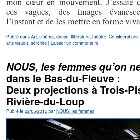
mon cœur en mouvement. J’essaie d
ces vagues, des images évanesce
l’instant et de les mettre en forme viva
Publié dans
Art, cinéma, danse, littérature, théâtre
,
Considérations 
arts visuels
,
sérénité
|
Laisser un commentaire
NOUS, les femmes qu’on ne 
dans le Bas-du-Fleuve :
Deux projections à Trois-Pis
Rivière-du-Loup
Publié le
22/05/2015
par
NOUS, les femmes