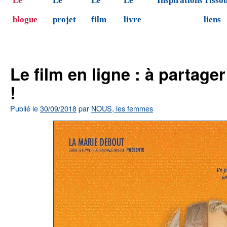
Le
Le
Le
Le
Inspirations
Tisson
blogue
projet
film
livre
liens
Le film en ligne : à partag
!
Publié le
30/09/2018
par
NOUS, les femmes