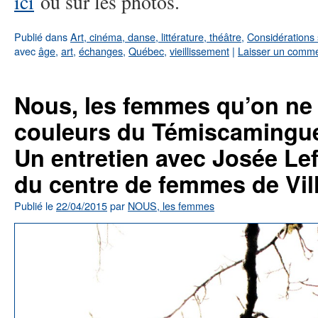
ici
ou sur les photos.
Publié dans
Art, cinéma, danse, littérature, théâtre
,
Considérations 
avec
âge
,
art
,
échanges
,
Québec
,
vieillissement
|
Laisser un comme
Nous, les femmes qu’on ne 
couleurs du Témiscamingue
Un entretien avec Josée Le
du centre de femmes de Vil
Publié le
22/04/2015
par
NOUS, les femmes