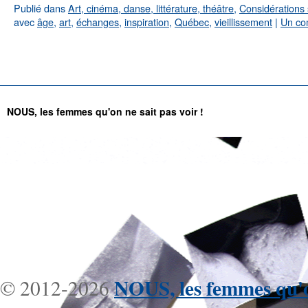
Publié dans
Art, cinéma, danse, littérature, théâtre
,
Considérations 
avec
âge
,
art
,
échanges
,
inspiration
,
Québec
,
vieillissement
|
Un co
←
Articles plus anciens
NOUS, les femmes qu'on ne sait pas voir !
NOUS, les femmes qu'on
© 2012-2026