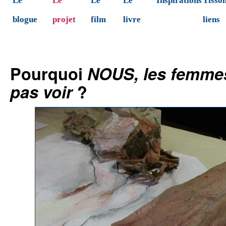
Le
Le
Le
Le
Inspirations
Tisson
blogue
projet
film
livre
liens
Pourquoi
NOUS, les femmes
pas voir
?