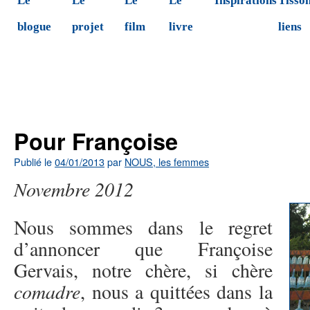
Le
Le
Le
Le
Inspirations
Tisson
blogue
projet
film
livre
liens
←
Entrevue de NLF à Radio-Canada le 19 septembre
2012
Pour Françoise
Publié le
04/01/2013
par
NOUS, les femmes
Novembre 2012
Nous sommes dans le regret
d’annoncer que Françoise
Gervais, notre chère, si chère
comadre
, nous a quittées dans la