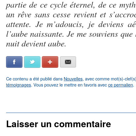
partie de ce cycle éternel, de ce myt
un rêve sans cesse revient et s’accro
attente. Je m’adoucis, je deviens aé
l’aube naissante. Je me souviens que l
nuit devient aube.
Facebook
Twitter
Google+
E-mail
Ce contenu a été publié dans
Nouvelles
, avec comme mot(s)-clef(s
témoignages
. Vous pouvez le mettre en favoris avec
ce permalien
.
←
Entrevue de NLF à Radio-Canada le 19 septembre
2012
Laisser un commentaire