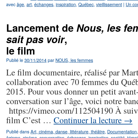
avec
âge
,
art
,
échanges
,
inspiration
,
Québec
,
vieillissement
|
Un co
Lancement de
Nous, les f
sait pas voir
,
le film
Publié le
30/11/2014
par
NOUS, les femmes
Le film documentaire, réalisé par Mar
collaboration avec 70 femmes du Québe
2015. Pour vous donner un petit avant
conversation sur l’âge, voici notre ba
https://vimeo.com/112504190 À suivr
film C’est …
Continuer la lecture
→
Publié dans
Art, cinéma, danse, littérature, théâtre
,
Documentation
âgisme
,
cinéma
,
conversation
,
échanges
,
inspiration
,
société
,
témo