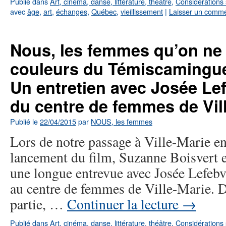
Publié dans
Art, cinéma, danse, littérature, théâtre
,
Considérations 
avec
âge
,
art
,
échanges
,
Québec
,
vieillissement
|
Laisser un comme
Nous, les femmes qu’on ne 
couleurs du Témiscamingue
Un entretien avec Josée Le
du centre de femmes de Vil
Publié le
22/04/2015
par
NOUS, les femmes
Lors de notre passage à Ville-Marie en
lancement du film, Suzanne Boisvert en
une longue entrevue avec Josée Lefebvre
au centre de femmes de Ville-Marie. D
partie, …
Continuer la lecture
→
Publié dans
Art, cinéma, danse, littérature, théâtre
,
Considérations 