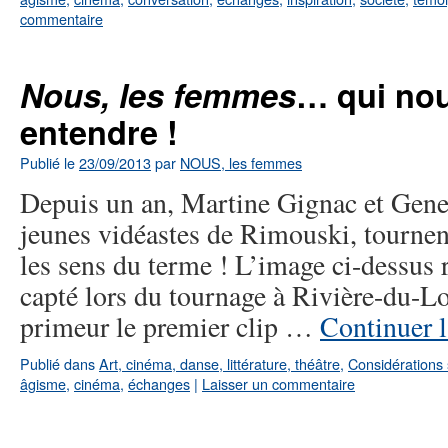
commentaire
Nous, les femmes
… qui nou
entendre !
Publié le
23/09/2013
par
NOUS, les femmes
Depuis un an, Martine Gignac et Gene
jeunes vidéastes de Rimouski, tournen
les sens du terme ! L’image ci-dessus
capté lors du tournage à Rivière-du-L
primeur le premier clip …
Continuer l
Publié dans
Art, cinéma, danse, littérature, théâtre
,
Considérations 
âgisme
,
cinéma
,
échanges
|
Laisser un commentaire
←
Articles plus anciens