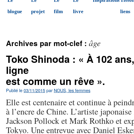
Le
Le
Le
Le
Inspirations
Tisson
blogue
projet
film
livre
liens
âge
Archives par mot-clef :
Toko Shinoda : « À 102 ans
ligne
est comme un rêve ».
Publié le
03/11/2015
par
NOUS, les femmes
Elle est centenaire et continue à peind
à l’encre de Chine. L’artiste japonaise 
Jackson Pollock et Mark Rothko et ex
Tokyo. Une entrevue avec Daniel Eske