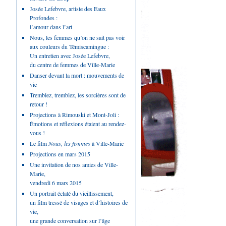
Josée Lefebvre, artiste des Eaux
Profondes :
l’amour dans l’art
Nous, les femmes qu’on ne sait pas voir
aux couleurs du Témiscamingue :
Un entretien avec Josée Lefebvre,
du centre de femmes de Ville-Marie
Danser devant la mort : mouvements de
vie
Tremblez, tremblez, les sorcières sont de
retour !
Projections à Rimouski et Mont-Joli :
Émotions et réflexions étaient au rendez-
vous !
Le film
Nous, les femmes
à Ville-Marie
Projections en mars 2015
Une invitation de nos amies de Ville-
Marie,
vendredi 6 mars 2015
Un portrait éclaté du vieillissement,
un film tressé de visages et d’histoires de
vie,
une grande conversation sur l’âge