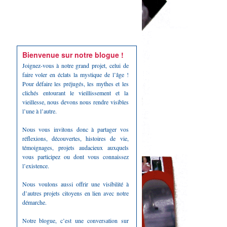
Bienvenue sur notre blogue !
Joignez-vous à notre grand projet, celui de
faire voler en éclats la mystique de l’âge !
Pour défaire les préjugés, les mythes et les
clichés entourant le vieillissement et la
vieillesse, nous devons nous rendre visibles
l’une à l’autre.
Nous vous invitons donc à partager vos
réflexions, découvertes, histoires de vie,
témoignages, projets audacieux auxquels
vous participez ou dont vous connaissez
l’existence.
Nous voulons aussi offrir une visibilité à
d’autres projets citoyens en lien avec notre
démarche.
Notre blogue, c’est une conversation sur