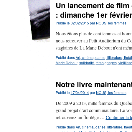
Un lancement de film
: dimanche 1er févrie
Publié le
02/02/2015
par
NOUS, les femmes
Nous étions plus de cent femmes et hommes
nous retrouver au Petit Auditorium du Col
stagiaires de La Marie Debout n’ont m
Publié dans
Art, cinéma, danse, littérature, théâ
Marie Debout
,
solidarité
,
témoignages
,
vieillis
Notre livre maintenan
Publié le
17/04/2014
par
NOUS, les femmes
De 2009 à 2013, mille femmes du Québec s
grand projet d’art communautaire. Le voilà
retrouverez un florilège …
Continuer la 
Publié dans
Art, cinéma, danse, littérature, théâ