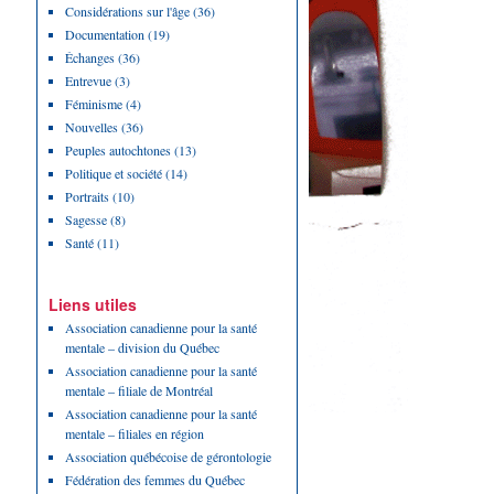
Considérations sur l'âge
(36)
Documentation
(19)
Échanges
(36)
Entrevue
(3)
Féminisme
(4)
Nouvelles
(36)
Peuples autochtones
(13)
Politique et société
(14)
Portraits
(10)
Sagesse
(8)
Santé
(11)
Liens utiles
Association canadienne pour la santé
mentale – division du Québec
Association canadienne pour la santé
mentale – filiale de Montréal
Association canadienne pour la santé
mentale – filiales en région
Association québécoise de gérontologie
Fédération des femmes du Québec