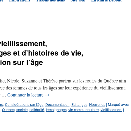
re
Inspirations
Tissons nos liens
Site web
La Marie Debout
vieillissement,
ges et d’histoires de vie,
on sur l’âge
e, Nicole, Suzanne et Thérèse partent sur les routes du Québec afin
c des femmes de tous les âges sur leur expérience du vieillissement.
ur …
Continuer la lecture
→
tre
,
Considérations sur l'âge
,
Documentation
,
Échanges
,
Nouvelles
|
Marqué avec
t
,
Québec
,
société
,
solidarité
,
témoignages
,
vie communautaire
,
vieillissement
|