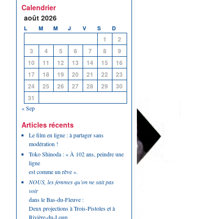
Calendrier
août 2026
L
M
M
J
V
S
D
1
2
3
4
5
6
7
8
9
10
11
12
13
14
15
16
17
18
19
20
21
22
23
24
25
26
27
28
29
30
31
« Sep
Articles récents
Le film en ligne : à partager sans
modération !
Toko Shinoda : « À 102 ans, peindre une
ligne
est comme un rêve ».
NOUS, les femmes qu’on ne sait pas
voir
dans le Bas-du-Fleuve :
Deux projections à Trois-Pistoles et à
Rivière-du-Loup