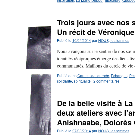
inspiration
,
La Marie Debout
,
littérature
,
Québe
Trois jours avec nos 
Un récit de Véronique
Publié le
10/04/2014
par
NOUS, les femmes
Nous avançons sur le sentier de nos sœ
identités réciproques émerge des liens tis
communautés. Maillons du cercle de vie
Publié dans
Carnets de tournée
,
Échanges
,
Peu
solidarité
,
spiritualité
|
2 commentaires
De la belle visite à L
deux ateliers avec l’ar
Anishnaabe, Dolorès
Publié le
27/03/2014
par
NOUS, les femmes