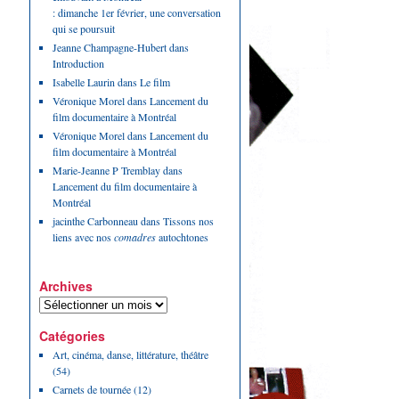
: dimanche 1er février, une conversation
qui se poursuit
Jeanne Champagne-Hubert
dans
Introduction
Isabelle Laurin
dans
Le film
Véronique Morel
dans
Lancement du
film documentaire à Montréal
Véronique Morel
dans
Lancement du
film documentaire à Montréal
Marie-Jeanne P Tremblay
dans
Lancement du film documentaire à
Montréal
jacinthe Carbonneau
dans
Tissons nos
liens avec nos
comadres
autochtones
Archives
Catégories
Art, cinéma, danse, littérature, théâtre
(54)
Carnets de tournée
(12)