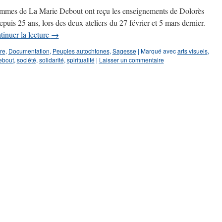
emmes de La Marie Debout ont reçu les enseignements de Dolorès
is 25 ans, lors des deux ateliers du 27 février et 5 mars dernier.
tinuer la lecture
→
tre
,
Documentation
,
Peuples autochtones
,
Sagesse
|
Marqué avec
arts visuels
,
ebout
,
société
,
solidarité
,
spiritualité
|
Laisser un commentaire