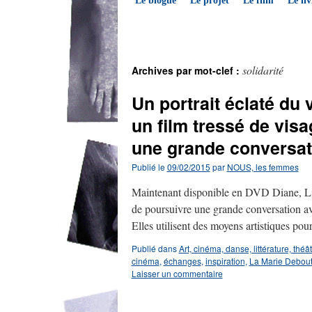
Le blogue
Le projet
Le film
Le liv
solidarité
Archives par mot-clef :
Un portrait éclaté du 
un film tressé de visa
une grande conversati
Publié le
09/02/2015
par
NOUS, les femmes
Maintenant disponible en DVD Diane, Lis
de poursuivre une grande conversation ave
Elles utilisent des moyens artistiques po
Publié dans
Art, cinéma, danse, littérature, théâ
cinéma
,
échanges
,
inspiration
,
La Marie Debou
Laisser un commentaire