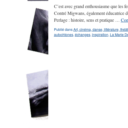
C’est avec grand enthousiasme que les f
Contré Migwans, également éducatrice depu
Perlage : histoire, sens et pratique …
Con
Publié dans
Art, cinéma, danse, littérature, théâ
autochtones
,
échanges
,
inspiration
,
La Marie D
←
Articles plus anciens