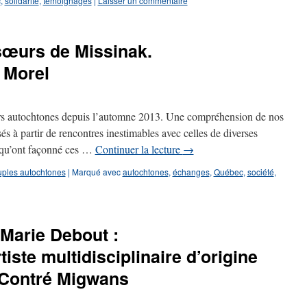
c
,
solidarité
,
témoignages
|
Laisser un commentaire
sœurs de Missinak.
 Morel
urs autochtones depuis l’automne 2013. Une compréhension de nos
sés à partir de rencontres inestimables avec celles de diverses
 qu’ont façonné ces …
Continuer la lecture
→
ples autochtones
|
Marqué avec
autochtones
,
échanges
,
Québec
,
société
,
a Marie Debout :
tiste multidisciplinaire d’origine
 Contré Migwans