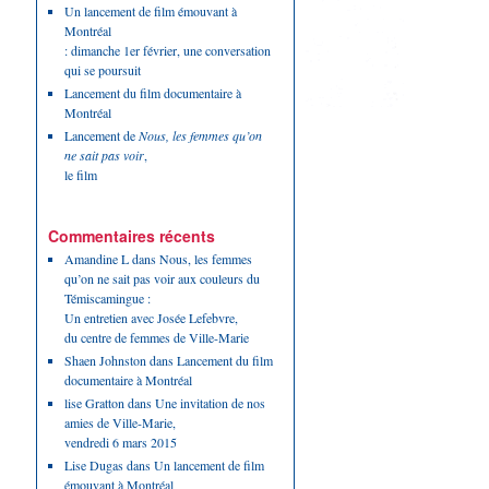
Un lancement de film émouvant à
Montréal
: dimanche 1er février, une conversation
qui se poursuit
Lancement du film documentaire à
Montréal
Lancement de
Nous, les femmes qu’on
ne sait pas voir
,
le film
Commentaires récents
Amandine L
dans
Nous, les femmes
qu’on ne sait pas voir aux couleurs du
Témiscamingue :
Un entretien avec Josée Lefebvre,
du centre de femmes de Ville-Marie
Shaen Johnston
dans
Lancement du film
documentaire à Montréal
lise Gratton
dans
Une invitation de nos
amies de Ville-Marie,
vendredi 6 mars 2015
Lise Dugas
dans
Un lancement de film
émouvant à Montréal