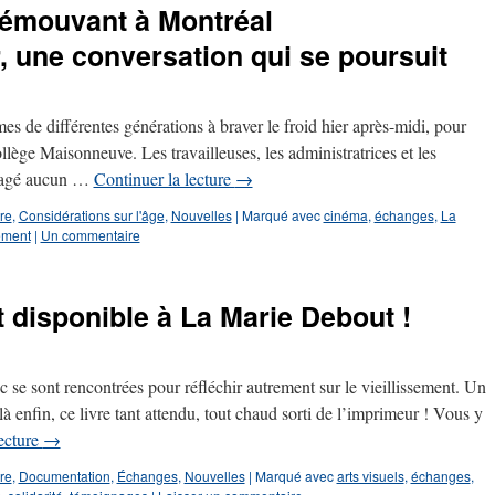
 émouvant à Montréal
r, une conversation qui se poursuit
 de différentes générations à braver le froid hier après-midi, pour
lège Maisonneuve. Les travailleuses, les administratrices et les
énagé aucun …
Continuer la lecture
→
tre
,
Considérations sur l'âge
,
Nouvelles
|
Marqué avec
cinéma
,
échanges
,
La
sement
|
Un commentaire
t disponible à La Marie Debout !
e sont rencontrées pour réfléchir autrement sur le vieillissement. Un
 enfin, ce livre tant attendu, tout chaud sorti de l’imprimeur ! Vous y
lecture
→
tre
,
Documentation
,
Échanges
,
Nouvelles
|
Marqué avec
arts visuels
,
échanges
,