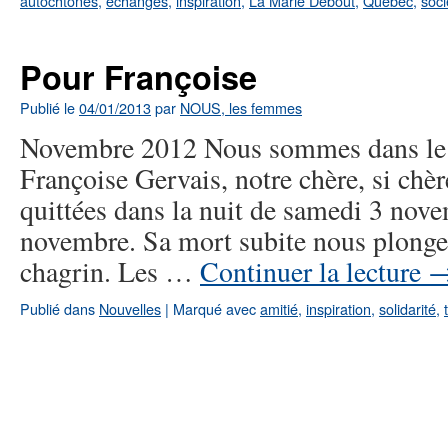
autochtones
,
échanges
,
inspiration
,
La Marie Debout
,
Québec
,
soci
Pour Françoise
Publié le
04/01/2013
par
NOUS, les femmes
Novembre 2012 Nous sommes dans le 
Françoise Gervais, notre chère, si chè
quittées dans la nuit de samedi 3 nov
novembre. Sa mort subite nous plong
chagrin. Les …
Continuer la lecture
Publié dans
Nouvelles
|
Marqué avec
amitié
,
inspiration
,
solidarité
,