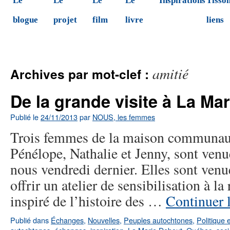
Le
Le
Le
Le
Inspirations
Tisson
blogue
projet
film
livre
liens
amitié
Archives par mot-clef :
De la grande visite à La Ma
Publié le
24/11/2013
par
NOUS, les femmes
Trois femmes de la maison communaut
Pénélope, Nathalie et Jenny, sont venu
nous vendredi dernier. Elles sont ven
offrir un atelier de sensibilisation à la
inspiré de l’histoire des …
Continuer 
Publié dans
Échanges
,
Nouvelles
,
Peuples autochtones
,
Politique 