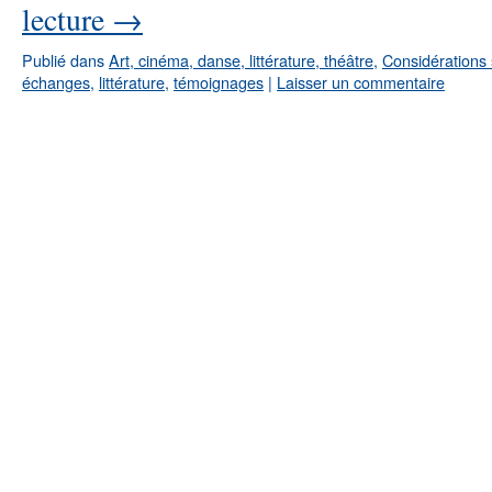
lecture
→
Publié dans
Art, cinéma, danse, littérature, théâtre
,
Considérations 
échanges
,
littérature
,
témoignages
|
Laisser un commentaire