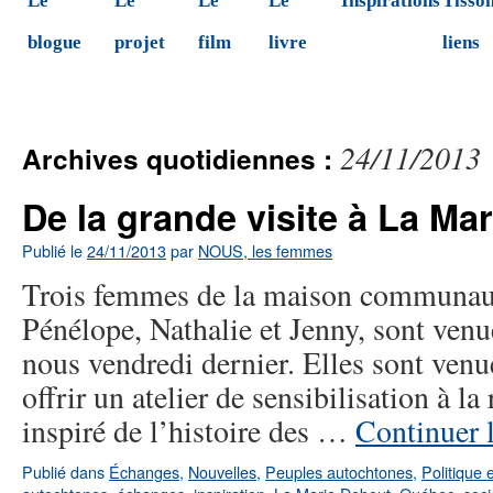
Le
Le
Le
Le
Inspirations
Tisson
blogue
projet
film
livre
liens
24/11/2013
Archives quotidiennes :
De la grande visite à La Ma
Publié le
24/11/2013
par
NOUS, les femmes
Trois femmes de la maison communaut
Pénélope, Nathalie et Jenny, sont venu
nous vendredi dernier. Elles sont ven
offrir un atelier de sensibilisation à la
inspiré de l’histoire des …
Continuer 
Publié dans
Échanges
,
Nouvelles
,
Peuples autochtones
,
Politique 