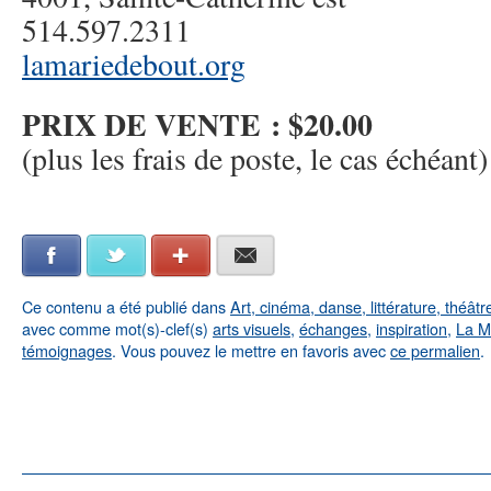
514.597.2311
lamariedebout.org
PRIX DE VENTE : $20.00
(plus les frais de poste, le cas échéant)
Facebook
Twitter
Google+
E-mail
Ce contenu a été publié dans
Art, cinéma, danse, littérature, théâtr
avec comme mot(s)-clef(s)
arts visuels
,
échanges
,
inspiration
,
La M
témoignages
. Vous pouvez le mettre en favoris avec
ce permalien
.
←
Notre livre maintenant disponible à La Marie Debout
!
pour