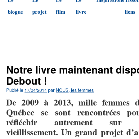
Le
Le
Le
Le
Inspirations
Tisson
blogue
projet
film
livre
liens
←
Notre livre maintenant disponible à La Marie Debout
!
pour
Notre livre maintenant disp
Debout !
Publié le
17/04/2014
par
NOUS, les femmes
De 2009 à 2013, mille femmes 
Québec se sont rencontrées po
réfléchir autrement sur 
vieillissement. Un grand projet d’a