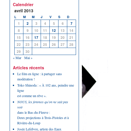
Calendrier
avril 2013
L
M
M
J
V
S
D
1
2
3
4
5
6
7
8
9
10
11
12
13
14
15
16
17
18
19
20
21
22
23
24
25
26
27
28
29
30
« Mar
Mai »
Articles récents
Le film en ligne : à partager sans
modération !
Toko Shinoda : « À 102 ans, peindre une
ligne
est comme un rêve ».
NOUS, les femmes qu’on ne sait pas
voir
dans le Bas-du-Fleuve :
Deux projections à Trois-Pistoles et à
Rivière-du-Loup
Josée Lefebvre, artiste des Eaux