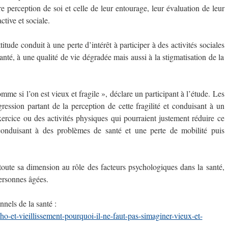
pre perception de soi et celle de leur entourage, leur évaluation de leur
ctive et sociale.
itude conduit à une perte d’intérêt à participer à des activités sociales
anté, à une qualité de vie dégradée mais aussi à la stigmatisation de la
mme si l’on est vieux et fragile », déclare un participant à l’étude. Les
ession partant de la perception de cette fragilité et conduisant à un
rcice ou des activités physiques qui pourraient justement réduire ce
conduisant à des problèmes de santé et une perte de mobilité puis
toute sa dimension au rôle des facteurs psychologiques dans la santé,
personnes âgées.
nnels de la santé :
o-et-vieillissement-pourquoi-il-ne-faut-pas-simaginer-vieux-et-