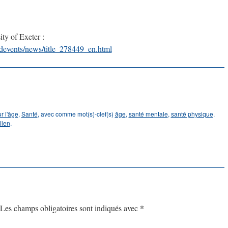
ty of Exeter :
devents/news/title_278449_en.html
r l'âge
,
Santé
, avec comme mot(s)-clef(s)
âge
,
santé mentale
,
santé physique
.
lien
.
loutier
L’Association québécoise de gérontologie lance sa campagne
« L’âgisme parlons-en ! »
→
*
Les champs obligatoires sont indiqués avec