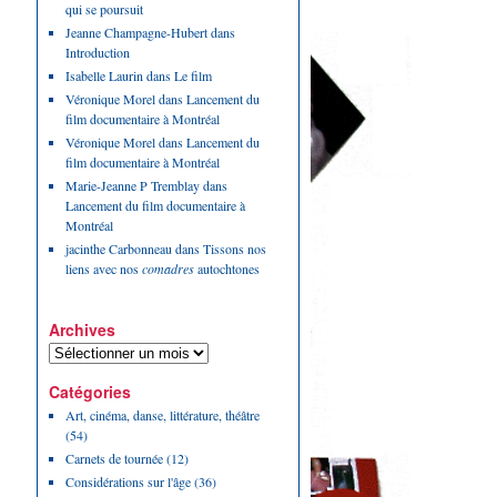
qui se poursuit
Jeanne Champagne-Hubert
dans
Introduction
Isabelle Laurin
dans
Le film
Véronique Morel
dans
Lancement du
film documentaire à Montréal
Véronique Morel
dans
Lancement du
film documentaire à Montréal
Marie-Jeanne P Tremblay
dans
Lancement du film documentaire à
Montréal
jacinthe Carbonneau
dans
Tissons nos
liens avec nos
comadres
autochtones
Archives
Catégories
Art, cinéma, danse, littérature, théâtre
(54)
Carnets de tournée
(12)
Considérations sur l'âge
(36)