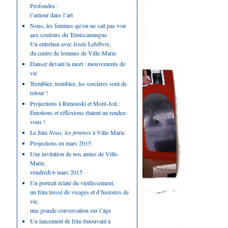
Profondes :
l’amour dans l’art
Nous, les femmes qu’on ne sait pas voir
aux couleurs du Témiscamingue :
Un entretien avec Josée Lefebvre,
du centre de femmes de Ville-Marie
Danser devant la mort : mouvements de
vie
Tremblez, tremblez, les sorcières sont de
retour !
Projections à Rimouski et Mont-Joli :
Émotions et réflexions étaient au rendez-
vous !
Le film
Nous, les femmes
à Ville-Marie
Projections en mars 2015
Une invitation de nos amies de Ville-
Marie,
vendredi 6 mars 2015
Un portrait éclaté du vieillissement,
un film tressé de visages et d’histoires de
vie,
une grande conversation sur l’âge
Un lancement de film émouvant à