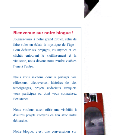
Bienvenue sur notre blogue !
Joignez-vous à notre grand projet, celui de
faire voler en éclats la mystique de l’âge !
Pour défaire les préjugés, les mythes et les
clichés entourant le vieillissement et la
vieillesse, nous devons nous rendre visibles
l’une à l’autre.
Nous vous invitons donc à partager vos
réflexions, découvertes, histoires de vie,
témoignages, projets audacieux auxquels
vous participez ou dont vous connaissez
l’existence.
Nous voulons aussi offrir une visibilité à
d’autres projets citoyens en lien avec notre
démarche.
Notre blogue, c’est une conversation sur