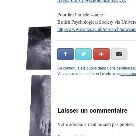
Pour lire l’article source :
British Psychological Society via Universi
http://www.exeter.ac.uk/research/newsan
Facebook
Twitter
Google+
E-mail
Ce contenu a été publié dans
Considérations su
Vous pouvez le mettre en favoris avec
ce perma
←
Début d’une aventure… un récit de Thérèse C
Laisser un commentaire
Votre adresse e-mail ne sera pas publiée.