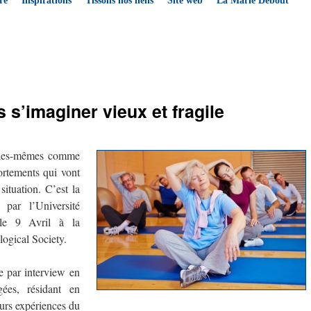
re
Inspirations
Tissons nos liens
Site web
La Marie Debout
loutier
L’Association québécoise de gérontologie lance sa campagne
« L’âgisme parlons-en ! »
→
s s’imaginer vieux et fragile
elles-mêmes comme
portements qui vont
situation. C’est la
par l’Université
 le 9 Avril à la
logical Society.
 par interview en
ées, résidant en
eurs expériences du