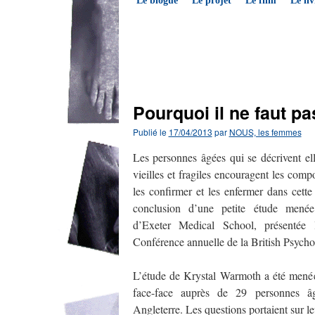
Le blogue
Le projet
Le film
Le liv
←
Début d’une aventure… un récit de Thérèse C
Pourquoi il ne faut pa
Publié le
17/04/2013
par
NOUS, les femmes
Les personnes âgées qui se décrivent 
vieilles et fragiles encouragent les com
les confirmer et les enfermer dans cette 
conclusion d’une petite étude menée 
d’Exeter Medical School, présentée
Conférence annuelle de la British Psycho
L’étude de Krystal Warmoth a été menée
face-face auprès de 29 personnes âg
Angleterre. Les questions portaient sur l