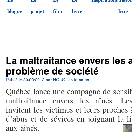
Le
Le
Le
Le
Inspirations
Tisson
blogue
projet
film
livre
liens
←
La Maison des Babayagas ouvre ses portes
Récit 
La maltraitance envers les 
problème de société
Publié le
30/03/2013
par
NOUS, les femmes
Québec lance une campagne de sensibi
maltraitance envers les aînés. Les
invitent les victimes et leurs proches 
d’abus et de sévices en joignant la l
aux aînés.